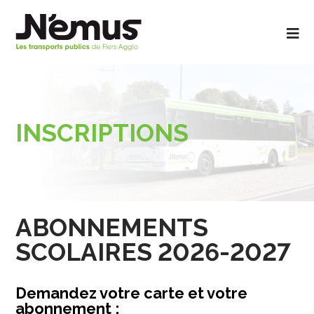
Aller
au
Contenu
Aller
Ouv
au
le
Menu
me
INSCRIPTIONS
ABONNEMENTS
SCOLAIRES 2026-2027
Demandez votre carte et votre
abonnement :